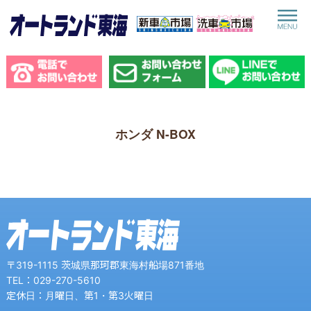
toggle
navigat
ホンダ N-BOX
〒319-1115 茨城県那珂郡東海村船場871番地
TEL：029-270-5610
定休日：月曜日、第1・第3火曜日