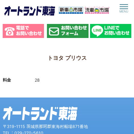
toggle
navigat
トヨタ プリウス
料金
28
〒319-1115 茨城県那珂郡東海村船場871番地
TEL：029-270-5610