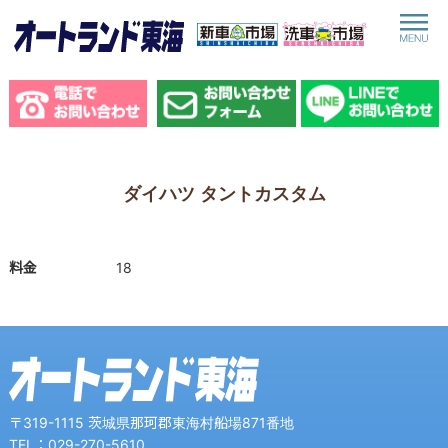
toggle
navigat
ダイハツ タントカスタム
料金
18
〒319-1115 茨城県那珂郡東海村船場871番地
TEL：029-270-5610